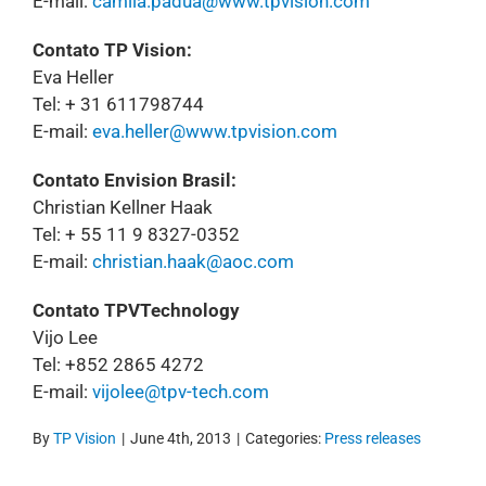
E-mail:
camila.padua@www.tpvision.com
Contato TP Vision:
Eva Heller
Tel: + 31 611798744
E-mail:
eva.heller@www.tpvision.com
Contato Envision Brasil:
Christian Kellner Haak
Tel: + 55 11 9 8327-0352
E-mail:
christian.haak@aoc.com
Contato TPVTechnology
Vijo Lee
Tel: +852 2865 4272
E-mail:
vijolee@tpv-tech.com
By
TP Vision
|
June 4th, 2013
|
Categories:
Press releases